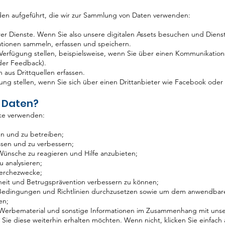
en aufgeführt, die wir zur Sammlung von Daten verwenden:
er Dienste. Wenn Sie also unsere digitalen Assets besuchen und Diens
tionen sammeln, erfassen und speichern.
r Verfügung stellen, beispielsweise, wenn Sie über einen Kommunikatio
der Feedback).
 aus Drittquellen erfassen.
ügung stellen, wenn Sie sich über einen Drittanbieter wie Facebook od
 Daten?
cke verwenden:
en und zu betreiben;
ssen und zu verbessern;
Wünsche zu reagieren und Hilfe anzubieten;
 analysieren;
cherchezwecke;
heit und Betrugsprävention verbessern zu können;
Bedingungen und Richtlinien durchzusetzen sowie um dem anwendbaren
en;
 Werbematerial und sonstige Informationen im Zusammenhang mit unse
 Sie diese weiterhin erhalten möchten. Wenn nicht, klicken Sie einfach