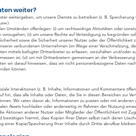
aten weiter?
ister weitergeben, um unsere Dienste zu betreiben (z. B. Speicherung 
usw.).
en Umständen offenlegen: (i) um rechtswidrige Aktivitäten oder sonsti
vorzugehen; (ii) um unsere Rechte auf Verteidigung zu begründen ode
herheit sowie die Sicherheit unserer Nutzer oder der Öffentlichkeit zu 
 unserer verbundenen Unternehmen (im Wege einer Verschmelzung, des
aten mittels befugter Drittanbieter zu erfassen, vorzuhalten und/oder zu
messen ist; (vi) um mit Drittanbietern gemeinsam an der Verbesserung 
en wir darauf hinweisen, dass wir nicht personenbezogene Daten nac
enden können.
oziale Interaktionen (z. B. Inhalte, Informationen und Kommentare öff
uf hin, dass alle Inhalte oder Daten, die Sie in diesen Bereichen zur V
nen. Wir raten davon ab, Informationen zu posten oder mit anderen zu 
talen Assets hochladen oder anderweitig im Rahmen der Nutzung eines D
die Aktionen anderer Nutzer oder Mitglieder der Öffentlichkeit mit Zugr
nd bestätigen hiermit, dass Kopien Ihrer Daten selbst nach deren Lös
ung einer Kopie/Speicherung Ihrer Inhalte durch Dritte abrufbar bleibe