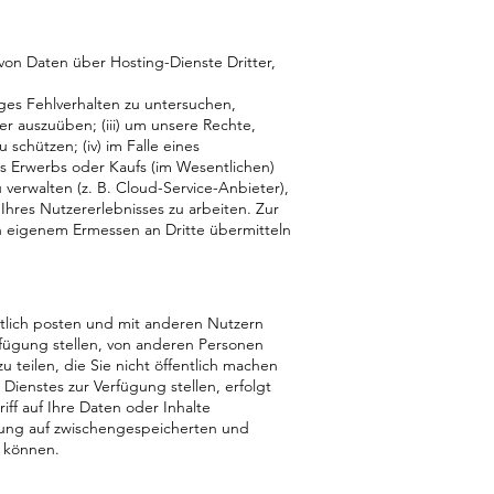
von Daten über Hosting-Dienste Dritter,
ges Fehlverhalten zu untersuchen,
r auszuüben; (iii) um unsere Rechte,
schützen; (iv) im Falle eines
 Erwerbs oder Kaufs (im Wesentlichen)
 verwalten (z. B. Cloud-Service-Anbieter),
Ihres Nutzererlebnisses zu arbeiten. Zur
h eigenem Ermessen an Dritte übermitteln
entlich posten und mit anderen Nutzern
erfügung stellen, von anderen Personen
teilen, die Sie nicht öffentlich machen
ienstes zur Verfügung stellen, erfolgt
iff auf Ihre Daten oder Inhalte
chung auf zwischengespeicherten und
n können.