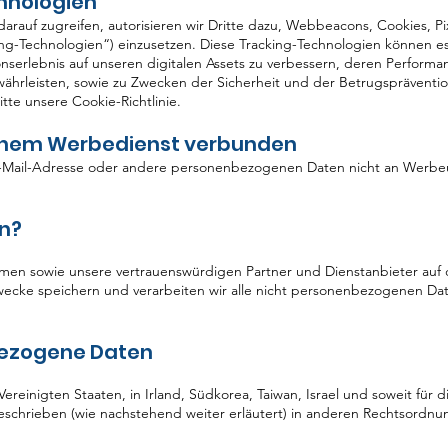
hnologien
rauf zugreifen, autorisieren wir Dritte dazu, Webbeacons, Cookies, Pi
ng-Technologien“) einzusetzen. Diese Tracking-Technologien können es
nserlebnis auf unseren digitalen Assets zu verbessern, deren Performa
ährleisten, sowie zu Zwecken der Sicherheit und der Betrugspräventio
tte unsere Cookie-Richtlinie.
 einem Werbedienst verbunden
E-Mail-Adresse oder andere personenbezogenen Daten nicht an Wer
en?
men sowie unsere vertrauenswürdigen Partner und Dienstanbieter auf d
Zwecke speichern und verarbeiten wir alle nicht personenbezogenen Date
bezogene Daten
einigten Staaten, in Irland, Südkorea, Taiwan, Israel und soweit für
eschrieben (wie nachstehend weiter erläutert) in anderen Rechtsordnu