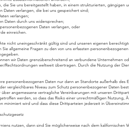
die Sie uns bereitgestellt haben, in einem strukturierten, gängigen
 Daten verlangen, die bei uns gespeichert sind;
aten verlangen;
en Daten durch uns widersprechen;
r personenbezogenen Daten verlangen, oder
de einreichen.
chte nicht uneingeschränkt gültig sind und unseren eigenen berechtigt
 Sie allgemeine Fragen zu den von uns erfassten personenbezogene
 angegeben.
können wir Daten grenzüberschreitend an verbundene Unternehmen ode
er/Rechtsordnungen weltweit übertragen. Durch die Nutzung der Dien
Ihre personenbezogenen Daten nur dann an Standorte außerhalb des 
der vergleichbares Niveau zum Schutz personenbezogener Daten beste
r über angemessene vertragliche Vereinbarungen mit unseren Drittpart
etroffen werden, so dass das Risiko einer unrechtmäßigen Nutzung, Ä
n minimiert wird und dass diese Drittparteien jederzeit in Übereinst
rschutzgesetz
rniens nutzen, dann sind Sie möglicherweise nach dem kalifornischen V