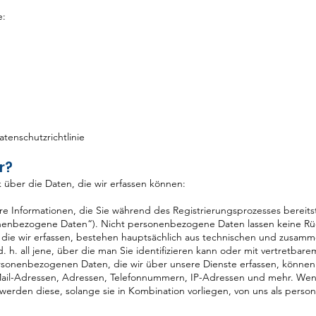
e:
tenschutzrichtlinie
r?
 über die Daten, die wir erfassen können:
rbare Informationen, die Sie während des Registrierungsprozesses berei
enbezogene Daten“). Nicht personenbezogene Daten lassen keine Rück
ie wir erfassen, bestehen hauptsächlich aus technischen und zusam
 d. h. all jene, über die man Sie identifizieren kann oder mit vertretba
onenbezogenen Daten, die wir über unsere Dienste erfassen, können I
Mail-Adressen, Adressen, Telefonnummern, IP-Adressen und mehr. Wen
rden diese, solange sie in Kombination vorliegen, von uns als per