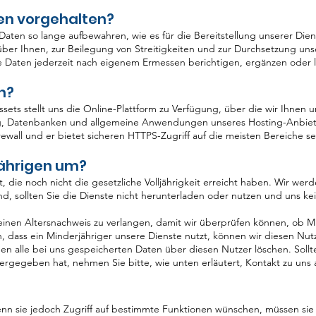
en vorgehalten?
 Daten so lange aufbewahren, wie es für die Bereitstellung unserer Dien
ber Ihnen, zur Beilegung von Streitigkeiten und zur Durchsetzung unse
e Daten jederzeit nach eigenem Ermessen berichtigen, ergänzen oder 
n?
ssets stellt uns die Online-Plattform zu Verfügung, über die wir Ihnen
, Datenbanken und allgemeine Anwendungen unseres Hosting-Anbieter
rewall und er bietet sicheren HTTPS-Zugriff auf die meisten Bereiche se
jährigen um?
, die noch nicht die gesetzliche Volljährigkeit erreicht haben. Wir wer
ind, sollten Sie die Dienste nicht herunterladen oder nutzen und uns ke
 einen Altersnachweis zu verlangen, damit wir überprüfen können, ob M
en, dass ein Minderjähriger unsere Dienste nutzt, können wir diesen N
nen alle bei uns gespeicherten Daten über diesen Nutzer löschen. Sol
ergegeben hat, nehmen Sie bitte, wie unten erläutert, Kontakt zu uns 
nn sie jedoch Zugriff auf bestimmte Funktionen wünschen, müssen si