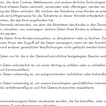
 Daten, die über Cookies, Webbeacons und andere ähnliche Technologi
m Kind erfasste Daten sammeln, verwenden oder offenlegen, werden wi
g der Eltern einholen. Wir machen die Teilnahme eines Kindes an einer
s vernünftigerweise für die Teilnahme an dieser Aktivität erforderlich 
ten, die das Kind angefordert hat.
lternteils verwenden, um über die Aktivitäten des Kindes in den Dien
en, einsehen, uns untersagen, weitere Daten Ihres Kindes zu erfassen, u
cht werden.
ie Daten Ihres Kindes einzusehen, zu aktualisieren oder zu löschen. Zum
nen Ihnen den Zugriff auf die Daten verweigern, wenn wir der Ansicht sic
rund anderer gesetzlicher Verpflichtungen nicht gelöscht werden könn
en nur für die in der Datenschutzrichtlinie festgelegten Zwecke und
ten erforderlich ist, um einen Vertrag zu erfüllen oder zu schließen 
t bereitzustellen);
 Daten notwendig ist, um entsprechenden rechtlichen oder behördl
Daten notwendig ist, um unsere berechtigten geschäftlichen Interes
 die verhältnismäßig ist und Ihre Datenschutzrechte respektiert).
ersonenbezogene Daten verarbeitet werden, die Sie betreffen, oder nic
immte Zusatzinformationen anfordern;