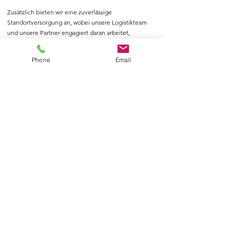
Zusätzlich bieten wir eine zuverlässige
Standortversorgung an, wobei unsere Logistikteam
und unsere Partner engagiert daran arbeitet,
sicherzustellen, dass Ihre Waren rechtzeitig an ihren
Bestimmungsort gelangen..
Phone
Email
Wir optimieren ständig unsere Lieferketten, um eine
pünktliche und effiziente Versorgung zu
gewährleisten, unabhängig davon, ob es sich um
lokale oder internationale Standorte handelt.
Mit uns können Sie darauf vertrauen, dass Ihre Waren
in besten Händen ist. Wir sind Ihr verlässlicher Partner
für Technik und Logistik, damit Sie sich auf Ihr
Kerngeschäft konzentrieren können.
Schnelltransport
Spezial- und